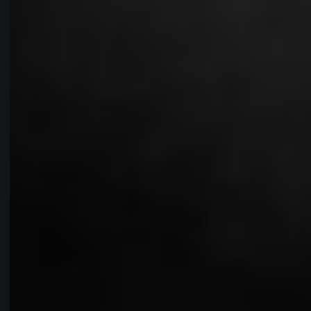
Zur Website
TRAUUNGEN & ZEREMONIEN
WEDDING SINGER
Für das besondere Etwas...
Zur Patchworkers Band
ALTERNATIVE FOLK
IGHTY STEEL LEG
EXPERIENCE