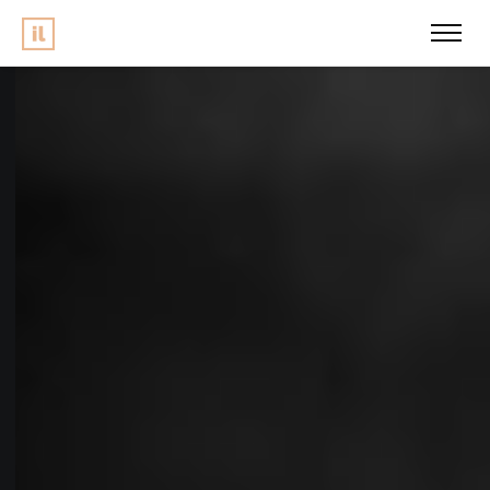
INGO LECHNER
GER | SONGWRITER
114 Songs geschrieben | 4 Alben veröffentlicht
Reinhören
EVENT-BAND
PATCHWORKERS
BAND
Begleitung Ihrer Veranstaltung