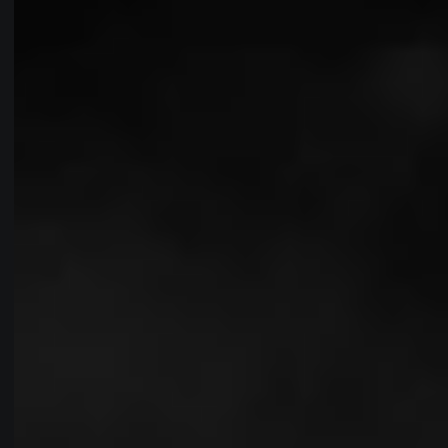
The Heartbeat Agency
Go Mighty
STIFTUNG PFENNIGPARADE
EXPERTE FÜR
DIGITALE
ARRIEREFREIHEIT
Team Lead Mobile Applications
Zur Website